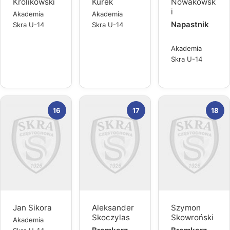
Królikowski
Kurek
Nowakowsk
i
Akademia
Akademia
Napastnik
Skra U-14
Skra U-14
Akademia
Skra U-14
16
17
18
Jan Sikora
Aleksander
Szymon
Skoczylas
Skowroński
Akademia