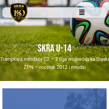
Przejdź
do
treści
SKRA U-14
Trampkarz młodszy C2 – 2 liga wojewódzka Śląski
ZPN – rocznik 2012 i młodsi