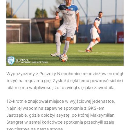
Wypożyczony z Puszczy Niepołomice młodzieżowiec mógł
liczyć na regularną grę. Zyskał dzięki temu pewność siebie i
nikt nie ma wątpliwości, że rozwinął się jako zawodnik.
12-krotnie znajdował miejsce w wyjściowej jedenastce.
Najmilej wspomina zapewne spotkanie z GKS-em
Jastrzębie, gdzie dołożył asystę, po której Maksymilian
Stangret w samej końcówce spotkania przechylił szalę
zwycięstwa na naszą stronę.