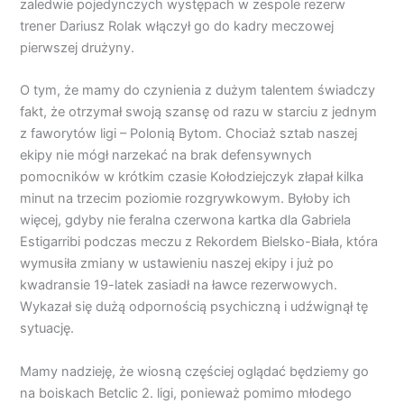
zaledwie pojedynczych występach w zespole rezerw
trener Dariusz Rolak włączył go do kadry meczowej
pierwszej drużyny.
O tym, że mamy do czynienia z dużym talentem świadczy
fakt, że otrzymał swoją szansę od razu w starciu z jednym
z faworytów ligi – Polonią Bytom. Chociaż sztab naszej
ekipy nie mógł narzekać na brak defensywnych
pomocników w krótkim czasie Kołodziejczyk złapał kilka
minut na trzecim poziomie rozgrywkowym. Byłoby ich
więcej, gdyby nie feralna czerwona kartka dla Gabriela
Estigarribi podczas meczu z Rekordem Bielsko-Biała, która
wymusiła zmiany w ustawieniu naszej ekipy i już po
kwadransie 19-latek zasiadł na ławce rezerwowych.
Wykazał się dużą odpornością psychiczną i udźwignął tę
sytuację.
Mamy nadzieję, że wiosną częściej oglądać będziemy go
na boiskach Betclic 2. ligi, ponieważ pomimo młodego