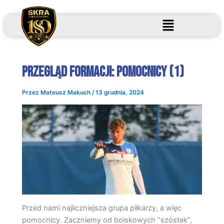
Przejdź
do
treści
Przegląd formacji: Pomocnicy (1)
Przez
Mateusz Makuch
/
13 grudnia, 2024
Przed nami najliczniejsza grupa piłkarzy, a więc
pomocnicy. Zaczniemy od boiskowych “szóstek”,