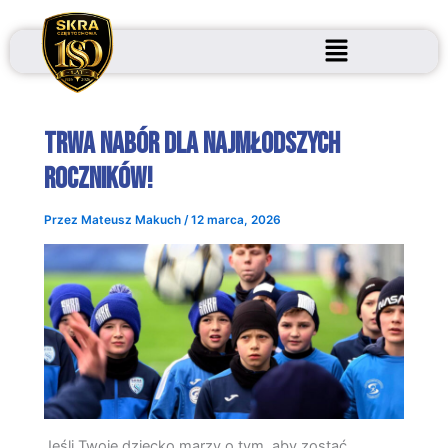
Przejdź
do
treści
Trwa nabór dla najmłodszych
roczników!
Przez
Mateusz Makuch
/
12 marca, 2026
Jeśli Twoje dziecko marzy o tym, aby zostać