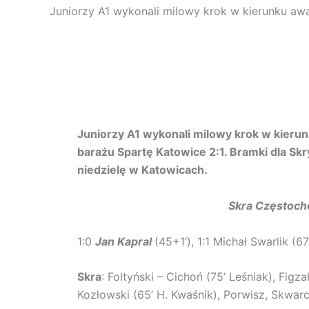
Juniorzy A1 wykonali milowy krok w kierunku awan
Juniorzy A1 wykonali milowy krok w kierunk
barażu Spartę Katowice 2:1. Bramki dla Sk
niedzielę w Katowicach.
Skra Częstocho
1:0
Jan Kapral
(45+1’), 1:1 Michał Swarlik (67
Skra
: Foltyński – Cichoń (75’ Leśniak), Figza
Kozłowski (65’ H. Kwaśnik), Porwisz, Skwarc