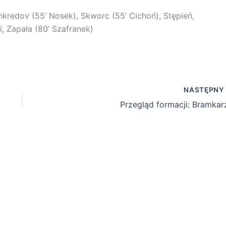
hkredov (55’ Nosek), Skworc (55’ Cichoń), Stępień,
i, Zapała (80’ Szafranek)
NASTĘPN
Przegląd formacji: Bramkar