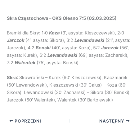
Skra Częstochowa – OKS Olesno 7:5 (02.03.2025)
Bramki dla Skry: 1:0
Koza
(3’, asysta: Kleszczewski), 2:0
Jarczok
(4’, asysta: Sikora), 3:2
Lewandowski
(21’, asysta:
Jarczok), 4:2
Benski
(40’, asysta: Koza), 5:2
Jarczok
(56’,
asysta: Kurek), 6:2
Lewandowski
(69’, asysta: Zacharski),
7:2
Walentek
(75’, asysta: Benski)
Skra
: Skowroński – Kurek (60′ Kleszczewski), Kaczmarek
(60′ Lewandowski), Kleszczewski (30′ Całus) – Koza (60′
Sikora), Lewandowski (30′ Zacharski) – Sikora (30′ Benski),
Jarczok (60′ Walentek), Walentek (30′ Bartolewski)
POPRZEDNI
NASTĘPNY