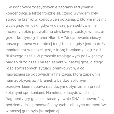
– W końcówce zdecydowanie zabrakło utrzymania
koncentracji, a także troszkę sił, czego wynikiem były
stracone bramki w końcówce spotkania, z którym musimy
wyciągnąć wnioski, gdyż w dalszej perspektywie nie
możemy sobie pozwolić na chwilowe przestoje w naszej
grze – kontynuuje trener Hłond. – Zdecydowanie cieszy
nasza postawa w ostatniej tercji boiska, gdyż jest to duży
mankament w naszej grze, z którą borykamy się już od
dłuższego czasu. W procesie treningowym poświęcamy
bardzo dużo czasu na ten aspekt w naszej grze, dlatego
ilość stworzonych sytuacji bramkowych, a co
najważniejsze odpowiednia finalizacja, która zapewniła
nam zdobycie, aż 7 bramek z bardzo solidnym
przeciwnikiem napawa nas dużym optymizmem przed
kolejnymi spotkaniami. Na minus zdecydowanie są
fragmenty gry gdzie zatracamy swoje DNA i z pewnością
będziemy dalej pracować, aby tych słabszych momentów
w naszej grze było jak najmniej.